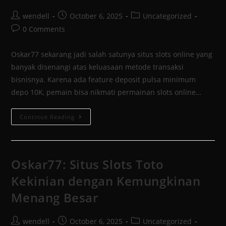
Post
Post
Post
wendell
October 6, 2025
Uncategorized
author:
published:
category:
Post
0 Comments
comments:
Oskar77 sekarang jadi salah satunya situs slots online yang
banyak disenangi atas keluasaan metode transaksi
bisnisnya. Karena ada feature deposit pulsa minimum
depo 10K, pemain bisa nikmati permainan slots online…
Oskar77:
Continue Reading
Situs
Slots
Deposit
Pulsa
Dengan
Minimum
Oskar77: Situs Slots Toto
Depo
10K
Kekinian dengan Kemungkinan
Efektif
Serta
Menang Besar
Dapat
Dipercaya
Post
Post
Post
wendell
October 6, 2025
Uncategorized