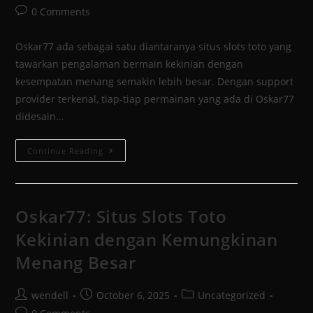
author:
published:
category:
Post
0 Comments
comments:
Oskar77 ada sebagai satu diantaranya situs slots toto yang
tawarkan pengalaman bermain kekinian dengan
kesempatan menang semakin lebih besar. Dengan support
provider terkenal, tiap-tiap permainan yang ada di Oskar77
didesain…
Oskar77:
Continue Reading
Situs
Slots
Toto
Kekinian
Dengan
Kemungkinan
Oskar77: Situs Slots Toto
Menang
Besar
Kekinian dengan Kemungkinan
Menang Besar
Post
Post
Post
wendell
October 6, 2025
Uncategorized
author:
published:
category:
Post