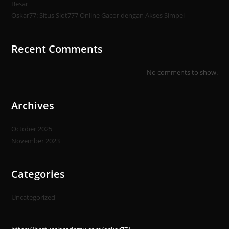
Besar
Oskar77: Situs Slot777 Online Gacor dengan Akses Simpel
Recent Comments
No comments to show.
Archives
October 2025
November 2023
Categories
Uncategorized