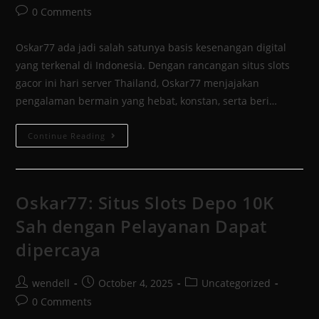
author:
published:
category:
Post
0 Comments
comments:
Oskar77 ada jadi salah satunya basis kesenangan digital
yang terkenal di Indonesia. Dengan rancangan situs slots
gacor ini hari server Thailand, Oskar77 menjajakan
pengalaman bermain yang hebat, konstan, serta beri…
Oskar77:
Continue Reading
Situs
Slots
Gacor
Hari
Ini
Dengan
Oskar77: Situs Slots Depo 10K
Server
Thailand
Sah dengan Pelayanan Dapat
Paling
Dipercaya
dipercaya
Post
Post
Post
wendell
October 4, 2025
Uncategorized
author:
published:
category:
Post
0 Comments
comments: