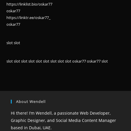
https://linklist.bio/oskar77
oskar77
https://linktr.ee/oskar77_
oskar77
slot
slot
slot
slot
slot
slot
slot
slot
slot
slot
slot
oskar77
oskar77
slot
About Wendell
Hi there! I’m Wendell, a passionate Web Developer,
Graphic Designer, and Social Media Content Manager
based in Dubai, UAE.