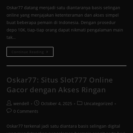
Oskar77 datang menjadi satu diantaranya basis selingan
online yang menjajakan ketenteraman dan akses simpel
buat beberapa pemain di Indonesia. Dengan prosedur
depo 10K, tiap-tiap orang dapat nikmati pengalaman main
tak…
Oskar77:
Continue Reading
Situs
Slots
Depo
10K
Sah
Dengan
Oskar77: Situs Slot777 Online
Pelayanan
Dapat
Gacor dengan Akses Ringan
Dipercaya
Post
Post
Post
wendell
October 4, 2025
Uncategorized
author:
published:
category:
Post
0 Comments
comments:
Oskar77 terkenal jadi satu diantara basis selingan digital