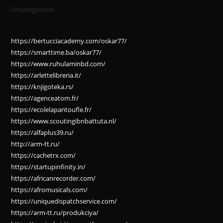
Uncategorized
https://bertucciacademy.com/oskar77/
https://smarttime.ba/oskar77/
https://www.ruhulaminbd.com/
https://arlettelibreria.it/
https://knjigoteka.rs/
https://agenceatom.fr/
https://ecolelapantoufle.fr/
https://www.scoutingibnbattuta.nl/
https://alfaplus39.ru/
http://arm-tt.ru/
https://cachetrx.com/
https://startupinfinity.in/
https://africanrecorder.com/
https://afromusicals.com/
https://uniquedispatchservice.com/
https://arm-tt.ru/produkciya/